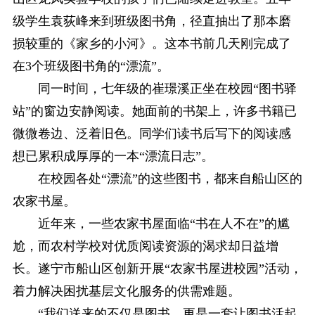
级学生袁荻峰来到班级图书角，径直抽出了那本磨
损较重的《家乡的小河》。这本书前几天刚完成了
在3个班级图书角的“漂流”。
同一时间，七年级的崔璟溪正坐在校园“图书驿
站”的窗边安静阅读。她面前的书架上，许多书籍已
微微卷边、泛着旧色。同学们读书后写下的阅读感
想已累积成厚厚的一本“漂流日志”。
在校园各处“漂流”的这些图书，都来自船山区的
农家书屋。
近年来，一些农家书屋面临“书在人不在”的尴
尬，而农村学校对优质阅读资源的渴求却日益增
长。遂宁市船山区创新开展“农家书屋进校园”活动，
着力解决困扰基层文化服务的供需难题。
“我们送来的不仅是图书，更是一套让图书活起