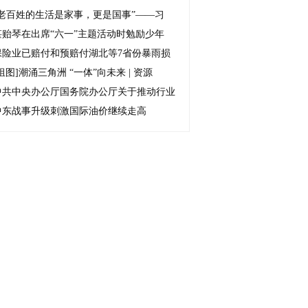
“老百姓的生活是家事，更是国事”——习
谌贻琴在出席“六一”主题活动时勉励少年
保险业已赔付和预赔付湖北等7省份暴雨损
组图]
潮涌三角洲 “一体”向未来 | 资源
中共中央办公厅国务院办公厅关于推动行业
中东战事升级刺激国际油价继续走高