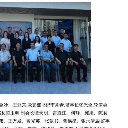
沙、王亚东,党支部书记李常青,监事长张光全,轮值会
书长梁玉明,副会长谭天明、雷胜江、何静、邱果、陈君
伟、王万发、曾光英、张竞书、曾易星、张永清,副监事