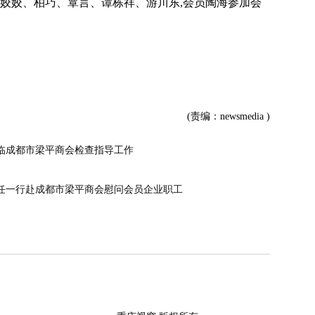
戚姣姣、柏巧、覃言、谭栋祥、游川东,会员陶海参加会
(责编：newsmedia )
临成都市梁平商会检查指导工作
任一行赴成都市梁平商会慰问会员企业职工